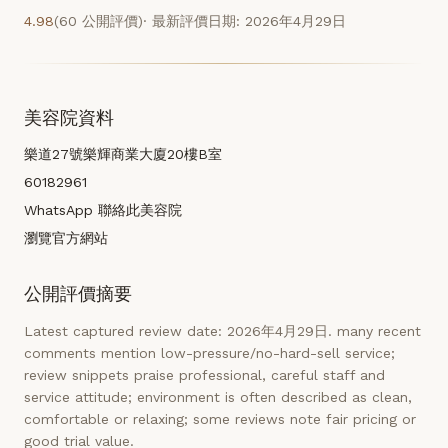
4.98
(60 公開評價)
· 最新評價日期: 2026年4月29日
美容院資料
樂道27號樂輝商業大廈20樓B室
60182961
WhatsApp 聯絡此美容院
瀏覽官方網站
公開評價摘要
Latest captured review date: 2026年4月29日. many recent
comments mention low-pressure/no-hard-sell service;
review snippets praise professional, careful staff and
service attitude; environment is often described as clean,
comfortable or relaxing; some reviews note fair pricing or
good trial value.