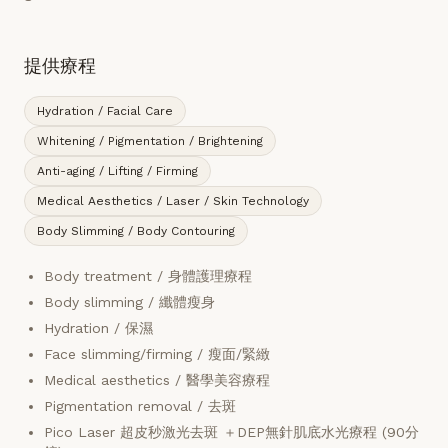
提供療程
Hydration / Facial Care
Whitening / Pigmentation / Brightening
Anti-aging / Lifting / Firming
Medical Aesthetics / Laser / Skin Technology
Body Slimming / Body Contouring
Body treatment / 身體護理療程
Body slimming / 纖體瘦身
Hydration / 保濕
Face slimming/firming / 瘦面/緊緻
Medical aesthetics / 醫學美容療程
Pigmentation removal / 去斑
Pico Laser 超皮秒激光去斑 ＋DEP無針肌底水光療程 (90分