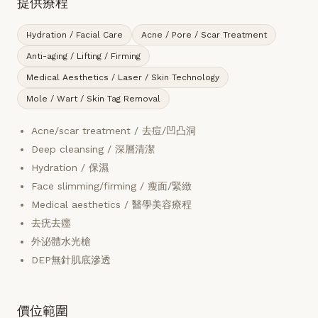
提供療程
Hydration / Facial Care
Acne / Pore / Scar Treatment
Anti-aging / Lifting / Firming
Medical Aesthetics / Laser / Skin Technology
Mole / Wart / Skin Tag Removal
Acne/scar treatment / 去痘/凹凸洞
Deep cleansing / 深層清潔
Hydration / 保濕
Face slimming/firming / 瘦面/緊緻
Medical aesthetics / 醫學美容療程
去疣去癦
外泌體水光槍
DEP無針肌底滲透
價位範圍