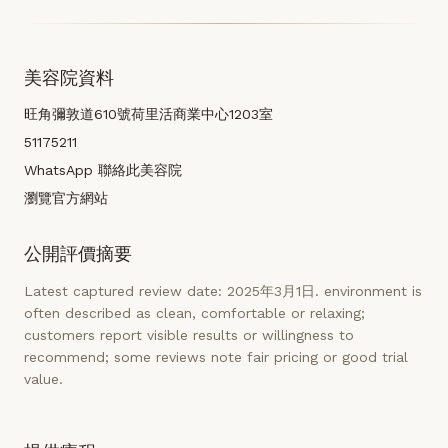
美容院資料
旺角彌敦道610號荷里活商業中心1203室
51175211
WhatsApp 聯絡此美容院
瀏覽官方網站
公開評價摘要
Latest captured review date: 2025年3月1日. environment is
often described as clean, comfortable or relaxing;
customers report visible results or willingness to
recommend; some reviews note fair pricing or good trial
value.