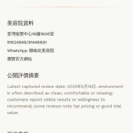
美容院資料
荃灣南豐中心16樓1606室
91624949/91446891
WhatsApp 聯絡此美容院
瀏覽官方網站
公開評價摘要
Latest captured review date: 2025年5月14日. environment
is often described as clean, comfortable or relaxing;
customers report visible results or willingness to
recommend; some reviews note fair pricing or good trial
value.