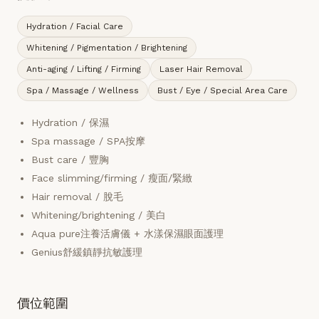
Hydration / Facial Care
Whitening / Pigmentation / Brightening
Anti-aging / Lifting / Firming
Laser Hair Removal
Spa / Massage / Wellness
Bust / Eye / Special Area Care
Hydration / 保濕
Spa massage / SPA按摩
Bust care / 豐胸
Face slimming/firming / 瘦面/緊緻
Hair removal / 脫毛
Whitening/brightening / 美白
Aqua pure注養活膚儀 + 水漾保濕眼面護理
Genius舒緩鎮靜抗敏護理
價位範圍