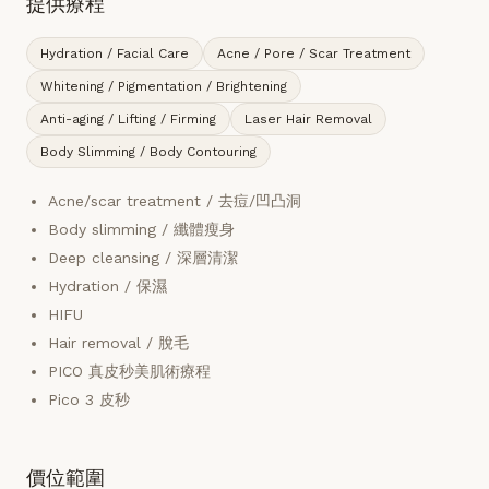
提供療程
Hydration / Facial Care
Acne / Pore / Scar Treatment
Whitening / Pigmentation / Brightening
Anti-aging / Lifting / Firming
Laser Hair Removal
Body Slimming / Body Contouring
Acne/scar treatment / 去痘/凹凸洞
Body slimming / 纖體瘦身
Deep cleansing / 深層清潔
Hydration / 保濕
HIFU
Hair removal / 脫毛
PICO 真皮秒美肌術療程
Pico 3 皮秒
價位範圍