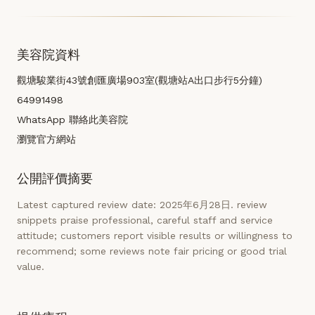
美容院資料
觀塘駿業街43號創匯廣場903室(觀塘站A出口步行5分鐘)
64991498
WhatsApp 聯絡此美容院
瀏覽官方網站
公開評價摘要
Latest captured review date: 2025年6月28日. review
snippets praise professional, careful staff and service
attitude; customers report visible results or willingness to
recommend; some reviews note fair pricing or good trial
value.