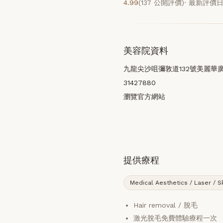
4.99
(137 公開評價)
· 最新評價日
美容院資料
九龍尖沙咀彌敦道132號美麗華廣場
31427880
瀏覽官方網站
提供療程
Medical Aesthetics / Laser / S
Hair removal / 脫毛
激光脫毛免費體驗療程一次