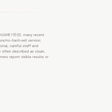
: 2025年7月1日. many recent
e/no-hard-sell service;
onal, careful staff and
s often described as clean,
ers report visible results or