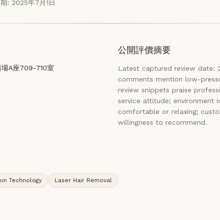
期: 2025年7月1日
公開評價摘要
A座709-710室
Latest captured review date
comments mention low-pressur
review snippets praise professi
service attitude; environment i
comfortable or relaxing; custom
willingness to recommend.
kin Technology
Laser Hair Removal