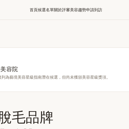
首頁
候選名單
關於評審
美容趨勢
申請到訪
選美容院
被列為藝境美容星級指南潛在候選，但尚未獲頒美容星級獎項。
脫毛品牌