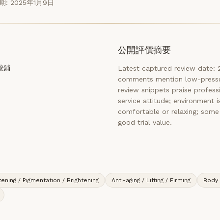
: 2025年1月9日
公開評價摘要
號鋪
Latest captured review date
comments mention low-pressur
review snippets praise professi
service attitude; environment i
comfortable or relaxing; some 
good trial value.
ening / Pigmentation / Brightening
Anti-aging / Lifting / Firming
Body 