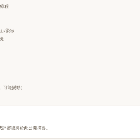
護理療程
 瘦面/緊緻
去斑
，可能變動）
成評審後將於此公開摘要。