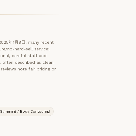
: 2025年1月9日. many recent
e/no-hard-sell service;
onal, careful staff and
s often described as clean,
reviews note fair pricing or
Slimming / Body Contouring