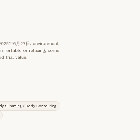
: 2025年6月27日. environment
omfortable or relaxing; some
d trial value.
dy Slimming / Body Contouring