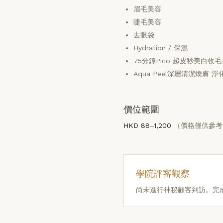
眉毛美容
睫毛美容
去眼袋
Hydration / 保濕
75分鐘Pico 超皮秒美白收
Aqua Peel深層清潔煥膚 
價位範圍
HKD 88–1,200
（價格僅供參考
學院評審觀察
尚未進行神秘顧客到訪。完