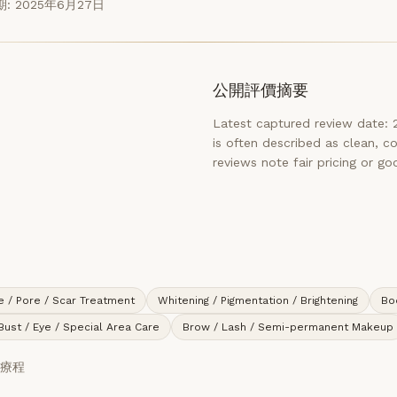
: 2025年6月27日
公開評價摘要
Latest captured review date
is often described as clean, c
reviews note fair pricing or goo
e / Pore / Scar Treatment
Whitening / Pigmentation / Brightening
Bo
Bust / Eye / Special Area Care
Brow / Lash / Semi-permanent Makeup
護理療程