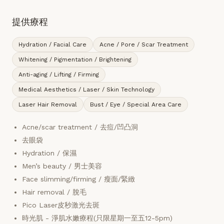
提供療程
Hydration / Facial Care
Acne / Pore / Scar Treatment
Whitening / Pigmentation / Brightening
Anti-aging / Lifting / Firming
Medical Aesthetics / Laser / Skin Technology
Laser Hair Removal
Bust / Eye / Special Area Care
Acne/scar treatment / 去痘/凹凸洞
去眼袋
Hydration / 保濕
Men’s beauty / 男士美容
Face slimming/firming / 瘦面/緊緻
Hair removal / 脫毛
Pico Laser皮秒激光去斑
時光肌 - 淨肌水嫩療程(只限星期一至五12-5pm)