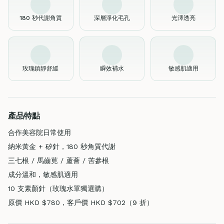
180 秒代謝角質
深層淨化毛孔
光澤透亮
玫瑰鎮靜舒緩
瞬效補水
敏感肌適用
產品特點
合作美容院日常使用
納米黃金 + 矽針，180 秒角質代謝
三七根 / 馬齒莧 / 蘆薈 / 苦參根
成分溫和，敏感肌適用
10 支素顏針（玫瑰水單獨選購）
原價 HKD $780，客戶價 HKD $702（9 折）