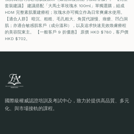
套裝建議】 建議搭配「大馬士革玫瑰水 100ml」單獨選購，組成
HDM 完整素肌重建療程；玫瑰水亦可獨立作為日常爽膚水使用。
【適合人群】 暗沉、粗糙、毛孔粗大、角質代謝慢、痤瘡、凹凸洞
肌；亦適合敏感肌客戶（成分溫和），以及追求快速見效煥膚療程
的美容院東主。 【一般客戶 9 折優惠】 原價 HKD $780，客戶價
HKD $702。
國際級權威認證培訓及考試中心，致力於提供高品質、多元
化、與市場接軌的課程。