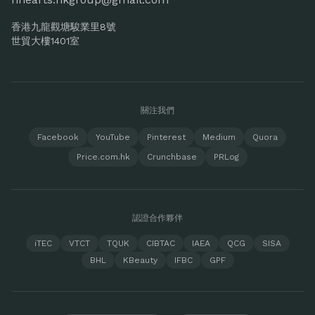
香港九龍觀塘駿業里8號
世貿大樓1401室
關注我們
Facebook
YouTube
Pinterest
Medium
Quora
Price.com.hk
Crunchbase
PRLog
認證合作夥伴
iTEC
VTCT
TQUK
CIBTAC
IAEA
QCG
SISA
BHL
KBeauty
IFBC
GPF