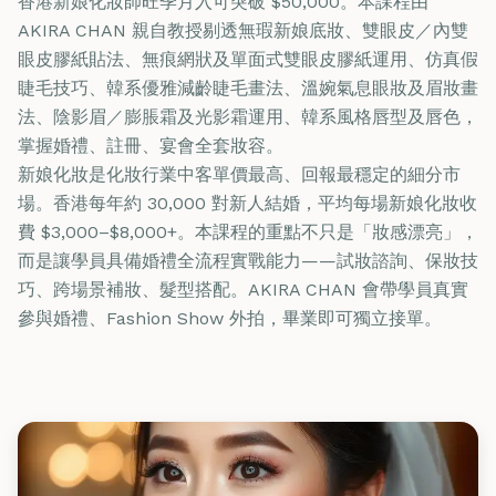
香港新娘化妝師旺季月入可突破 $50,000。本課程由
AKIRA CHAN 親自教授剔透無瑕新娘底妝、雙眼皮／內雙
眼皮膠紙貼法、無痕網狀及單面式雙眼皮膠紙運用、仿真假
睫毛技巧、韓系優雅減齡睫毛畫法、溫婉氣息眼妝及眉妝畫
法、陰影眉／膨脹霜及光影霜運用、韓系風格唇型及唇色，
掌握婚禮、註冊、宴會全套妝容。
新娘化妝是化妝行業中客單價最高、回報最穩定的細分市
場。香港每年約 30,000 對新人結婚，平均每場新娘化妝收
費 $3,000–$8,000+。本課程的重點不只是「妝感漂亮」，
而是讓學員具備婚禮全流程實戰能力——試妝諮詢、保妝技
巧、跨場景補妝、髮型搭配。AKIRA CHAN 會帶學員真實
參與婚禮、Fashion Show 外拍，畢業即可獨立接單。