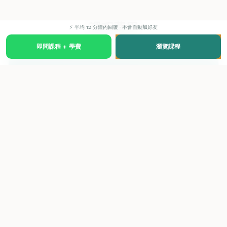
課程費用
⚡ 平均 12 分鐘內回覆 · 不會自動加好友
即問課程 + 學費
瀏覽課程
CERTIFICATE
$8,300
小組班學費
優惠：
2人同行每人減 $200
同時報讀2科，全數減 $400
同時報讀3科，全數減 $600
學費已包含全套教材、內部評核費、及課堂實操及考試耗材，不包