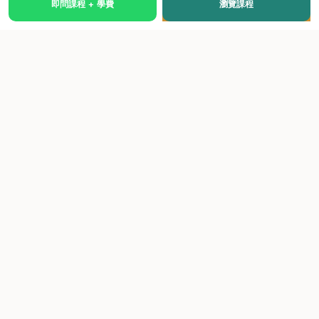
即問課程 + 學費
瀏覽課程
國際級權威認證培訓及考試中心，致力於提供高品質、多元
化、與市場接軌的課程。
快速連結
關於我們
課程總覽
學院優勢