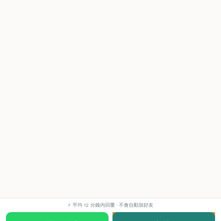
⚡ 平均 12 分鐘內回覆 · 不會自動加好友