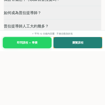
如何成為普拉提導師？
普拉提導師人工大約幾多？
⚡ 平均 12 分鐘內回覆 · 不會自動加好友
HKRPA® 課程與 STOTT Pilates 或其他普拉提導師課程有
即問課程 + 學費
瀏覽課程
何分別？