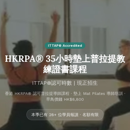
ITTAP® Accredited
HKRPA® 35小時墊上普拉提教
練證書課程
ITTAP®認可時數 | 現正招生
香港 HKRPA® 認可普拉提導師課程 · 墊上 Mat Pilates 導師培訓 ·
早鳥價錢 HK$8,800
本季已有 28+ 位學員報讀 · 名額有限