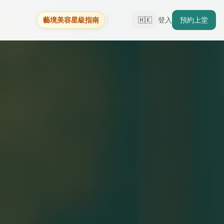
藝境美容星級指南
🇭🇰
登入
預約上堂