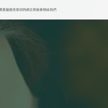
專業服務
美業招聘
網店
菁藝薈
聯絡我們