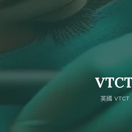
VTC
英國 VTCT IT