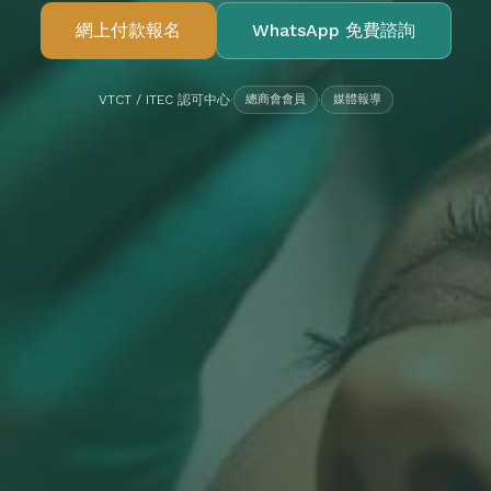
網上付款報名
WhatsApp 免費諮詢
VTCT / ITEC 認可中心
·
總商會會員
·
媒體報導