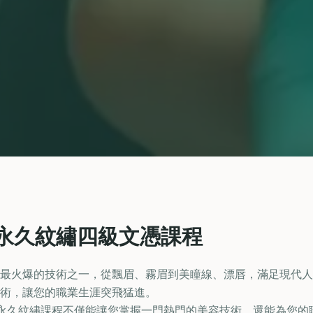
永久紋繡四級文憑課程
最火爆的技術之一，從飄眉、霧眉到美瞳線、漂唇，滿足現代人
術，讓您的職業生涯突飛猛進。
EC) 半永久紋繡課程不僅能讓您掌握一門熱門的美容技術，還能為您