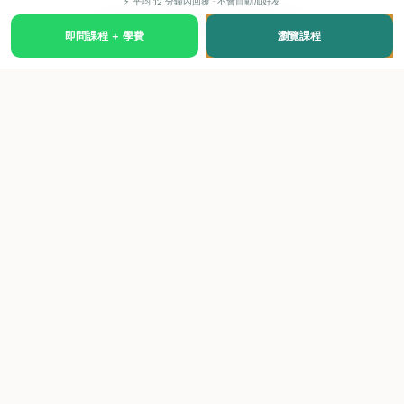
⚡ 平均 12 分鐘內回覆 · 不會自動加好友
ITEC 證書考試與報名
即問課程 + 學費
瀏覽課程
考試形式
理論筆試 + 實操考核 + Case Study
考試特別報名價
HK$3,888（查詢後 24 小時內有效，學費以外另
計）
考試月份
全年多次；2026 年 6 月、10 月為主要場次
通過率
菁藝 99%（持續 5 年以上）