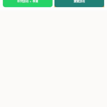
即問課程 + 學費
瀏覽課程
國際級權威認證培訓及考試中心，致力於提供高品質、多元
化、與市場接軌的課程。
快速連結
關於我們
課程總覽
學院優勢