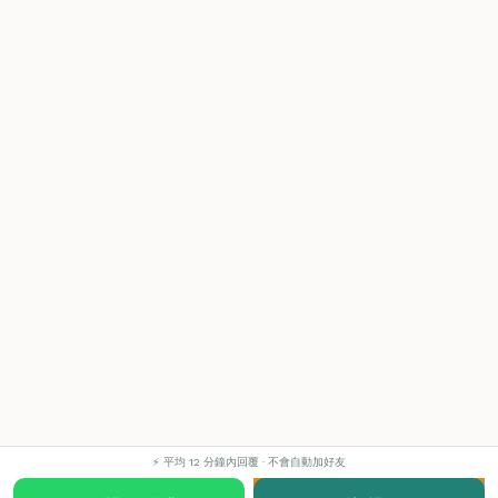
⚡ 平均 12 分鐘內回覆 · 不會自動加好友