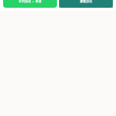
即問課程 + 學費
瀏覽課程
國際級權威認證培訓及考試中心，致力於提供高品質、多元
化、與市場接軌的課程。
快速連結
關於我們
課程總覽
學院優勢