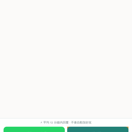
⚡ 平均 12 分鐘內回覆 · 不會自動加好友