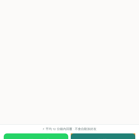
⚡ 平均 12 分鐘內回覆 · 不會自動加好友