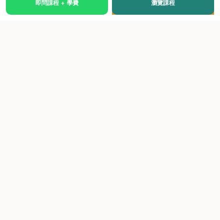
即問課程 + 學費
瀏覽課程
國際級權威認證培訓及考試中心，致力於提供高品質、多元
化、與市場接軌的課程。
快速連結
關於我們
課程總覽
學院優勢