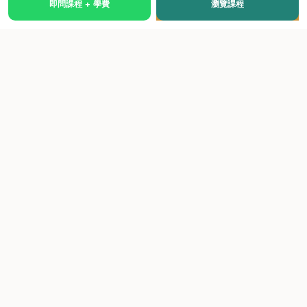
即問課程 + 學費
瀏覽課程
國際級權威認證培訓及考試中心，致力於提供高品質、多元
化、與市場接軌的課程。
快速連結
關於我們
課程總覽
學院優勢