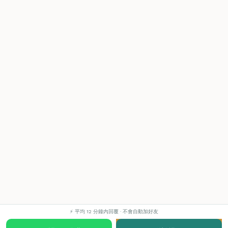
⚡ 平均 12 分鐘內回覆 · 不會自動加好友