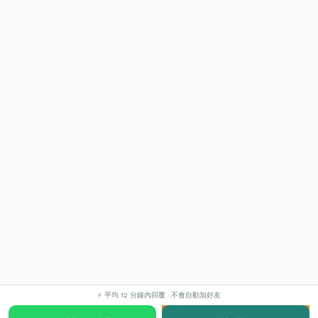
⚡ 平均 12 分鐘內回覆 · 不會自動加好友