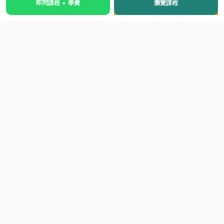
即問課程 + 學費
瀏覽課程
國際級權威認證培訓及考試中心，致力於提供高品質、多元
化、與市場接軌的課程。
快速連結
關於我們
課程總覽
學院優勢