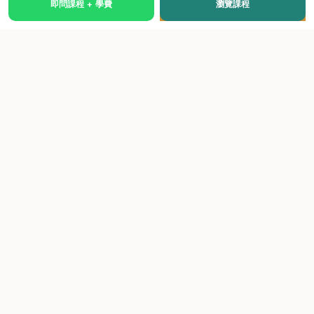
即問課程 + 學費
瀏覽課程
國際級權威認證培訓及考試中心，致力於提供高品質、多元
化、與市場接軌的課程。
快速連結
關於我們
課程總覽
學院優勢