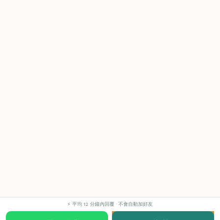
⚡ 平均 12 分鐘內回覆 · 不會自動加好友