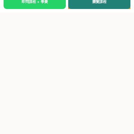
即問課程 + 學費
瀏覽課程
國際級權威認證培訓及考試中心，致力於提供高品質、多元
化、與市場接軌的課程。
快速連結
關於我們
課程總覽
學院優勢