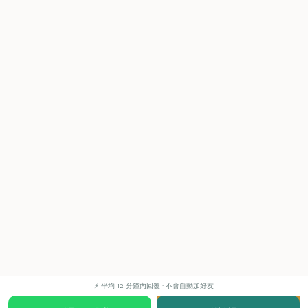
⚡ 平均 12 分鐘內回覆 · 不會自動加好友