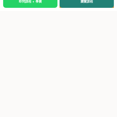
即問課程 + 學費
瀏覽課程
國際級權威認證培訓及考試中心，致力於提供高品質、多元
化、與市場接軌的課程。
快速連結
關於我們
課程總覽
學院優勢