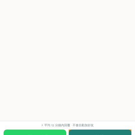
⚡ 平均 12 分鐘內回覆 · 不會自動加好友