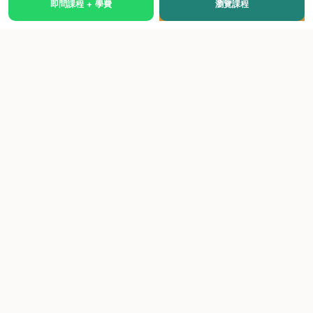
即問課程 + 學費
瀏覽課程
國際級權威認證培訓及考試中心，致力於提供高品質、多元
化、與市場接軌的課程。
快速連結
關於我們
課程總覽
學院優勢