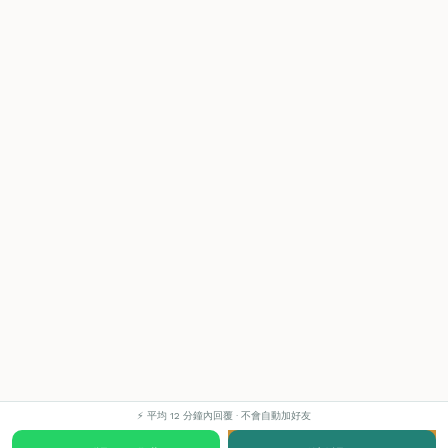
⚡ 平均 12 分鐘內回覆 · 不會自動加好友