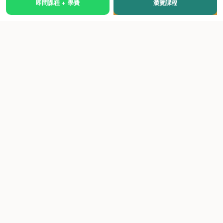
即問課程 + 學費
瀏覽課程
國際級權威認證培訓及考試中心，致力於提供高品質、多元
化、與市場接軌的課程。
快速連結
關於我們
課程總覽
學院優勢