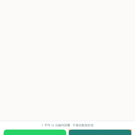
⚡ 平均 12 分鐘內回覆 · 不會自動加好友