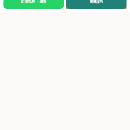
即問課程 + 學費
瀏覽課程
國際級權威認證培訓及考試中心，致力於提供高品質、多元
化、與市場接軌的課程。
快速連結
關於我們
課程總覽
學院優勢