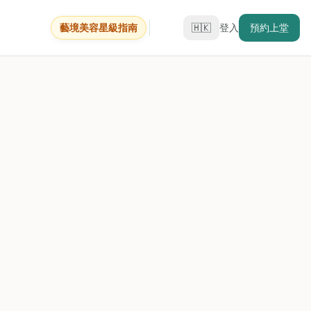
藝境美容星級指南
🇭🇰
登入
預約上堂