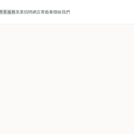
專業服務
美業招聘
網店
菁藝薈
聯絡我們