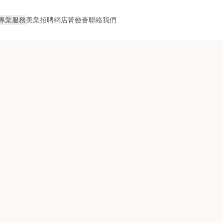
專業服務
美業招聘
網店
菁藝薈
聯絡我們