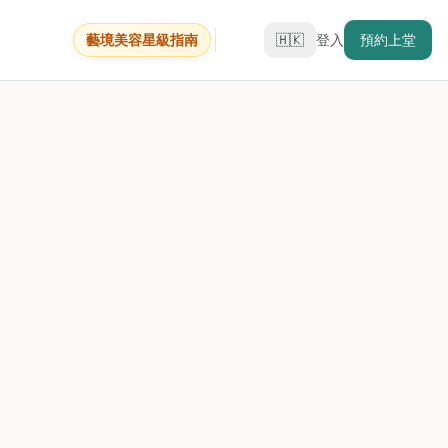
藝境美容星級指南
🇭🇰
登入
預約上堂