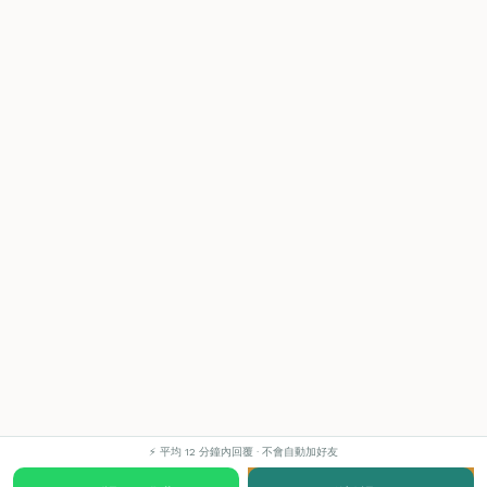
⚡ 平均 12 分鐘內回覆 · 不會自動加好友