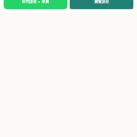
即問課程 + 學費
瀏覽課程
國際級權威認證培訓及考試中心，致力於提供高品質、多元
化、與市場接軌的課程。
快速連結
關於我們
課程總覽
學院優勢