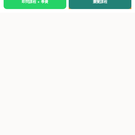
即問課程 + 學費
瀏覽課程
國際級權威認證培訓及考試中心，致力於提供高品質、多元
化、與市場接軌的課程。
快速連結
關於我們
課程總覽
學院優勢