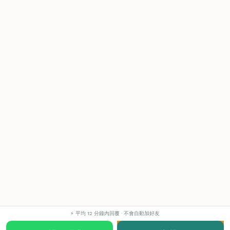
⚡ 平均 12 分鐘內回覆 · 不會自動加好友