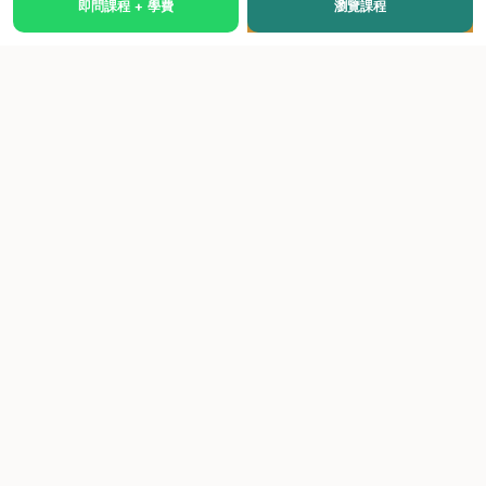
即問課程 + 學費
瀏覽課程
國際級權威認證培訓及考試中心，致力於提供高品質、多元
化、與市場接軌的課程。
快速連結
關於我們
課程總覽
學院優勢