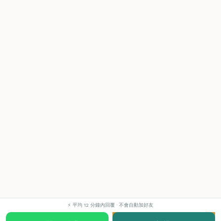
⚡ 平均 12 分鐘內回覆 · 不會自動加好友