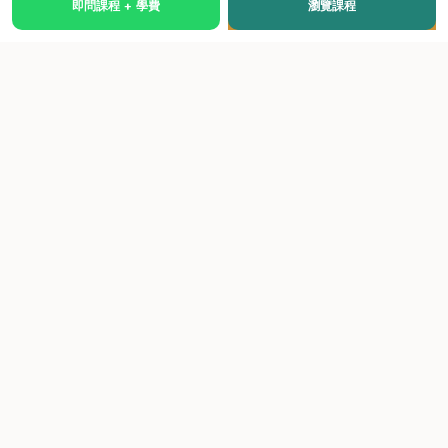
即問課程 + 學費
瀏覽課程
國際級權威認證培訓及考試中心，致力於提供高品質、多元
化、與市場接軌的課程。
快速連結
關於我們
課程總覽
學院優勢