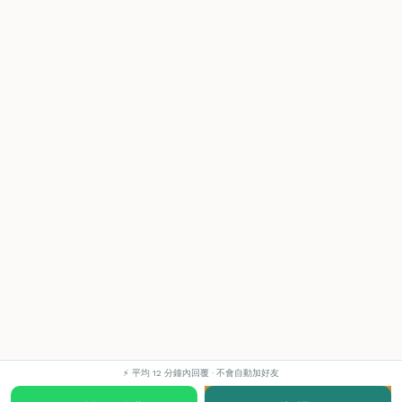
⚡ 平均 12 分鐘內回覆 · 不會自動加好友