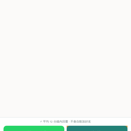
⚡ 平均 12 分鐘內回覆 · 不會自動加好友