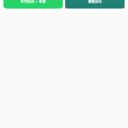
即問課程 + 學費
瀏覽課程
國際級權威認證培訓及考試中心，致力於提供高品質、多元
化、與市場接軌的課程。
快速連結
關於我們
課程總覽
學院優勢