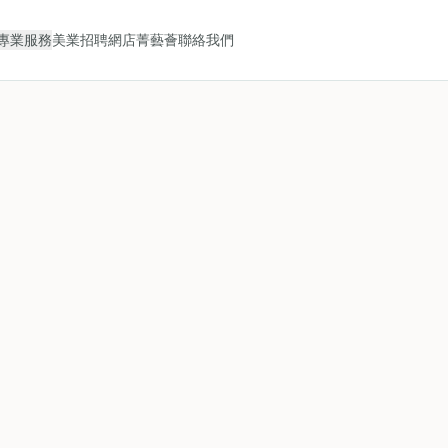
專業服務
美業招聘
網店
菁藝薈
聯絡我們