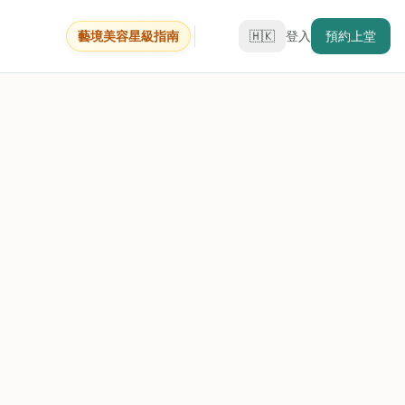
藝境美容星級指南
🇭🇰
登入
預約上堂