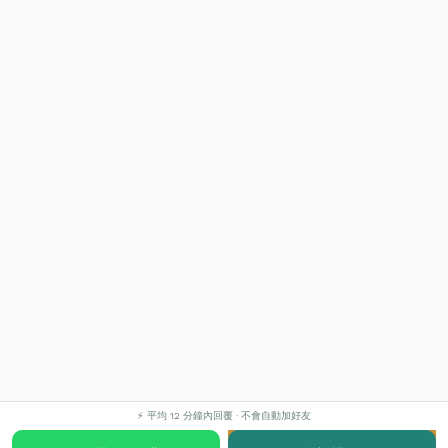
⚡ 平均 12 分鐘內回覆 · 不會自動加好友