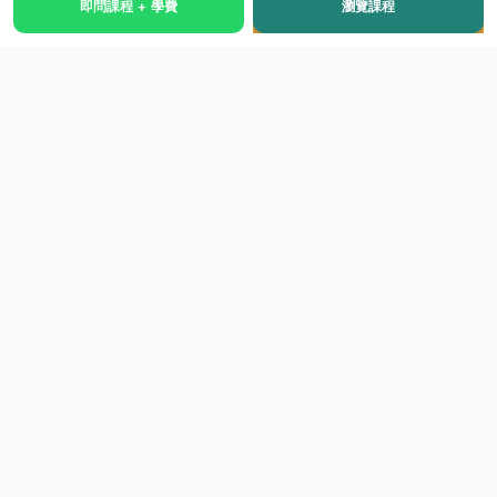
即問課程 + 學費
瀏覽課程
國際級權威認證培訓及考試中心，致力於提供高品質、多元
化、與市場接軌的課程。
快速連結
關於我們
課程總覽
學院優勢