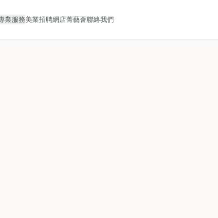
專業服務
美業招聘
網店
菁藝薈
聯絡我們