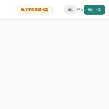
藝境美容星級指南
🇭🇰
登入
預約上堂