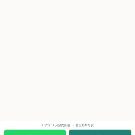
⚡ 平均 12 分鐘內回覆 · 不會自動加好友