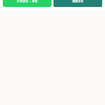
即問課程 + 學費
瀏覽課程
國際級權威認證培訓及考試中心，致力於提供高品質、多元
化、與市場接軌的課程。
快速連結
關於我們
課程總覽
學院優勢