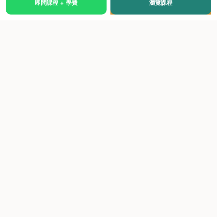
即問課程 + 學費
瀏覽課程
國際級權威認證培訓及考試中心，致力於提供高品質、多元
化、與市場接軌的課程。
快速連結
關於我們
課程總覽
學院優勢