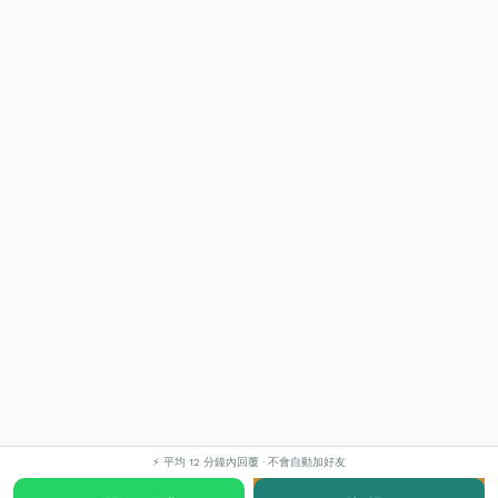
⚡ 平均 12 分鐘內回覆 · 不會自動加好友