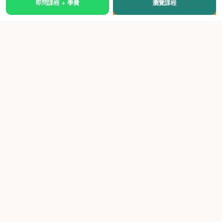
即問課程 + 學費
瀏覽課程
國際級權威認證培訓及考試中心，致力於提供高品質、多元
化、與市場接軌的課程。
快速連結
關於我們
課程總覽
學院優勢