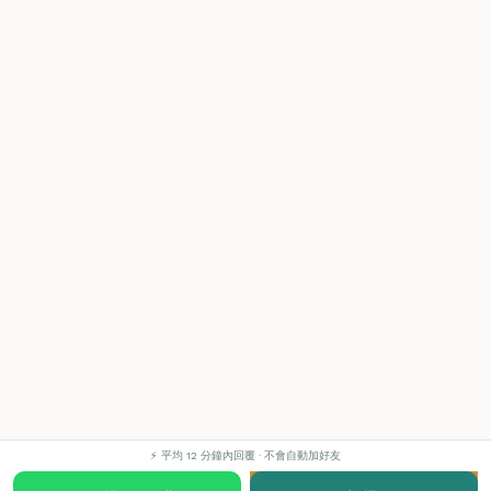
⚡ 平均 12 分鐘內回覆 · 不會自動加好友