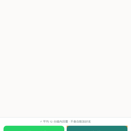
⚡ 平均 12 分鐘內回覆 · 不會自動加好友