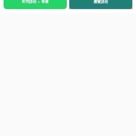
即問課程 + 學費
瀏覽課程
國際級權威認證培訓及考試中心，致力於提供高品質、多元
化、與市場接軌的課程。
快速連結
關於我們
課程總覽
學院優勢