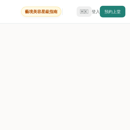
藝境美容星級指南
🇭🇰
登入
預約上堂