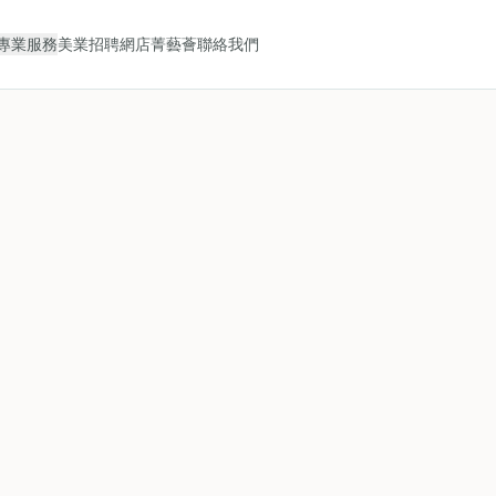
專業服務
美業招聘
網店
菁藝薈
聯絡我們