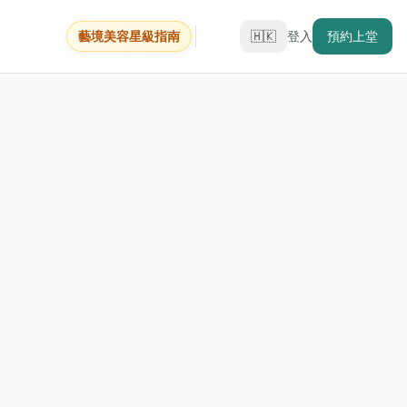
藝境美容星級指南
🇭🇰
登入
預約上堂