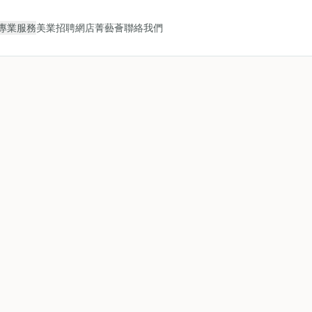
專業服務
美業招聘
網店
菁藝薈
聯絡我們