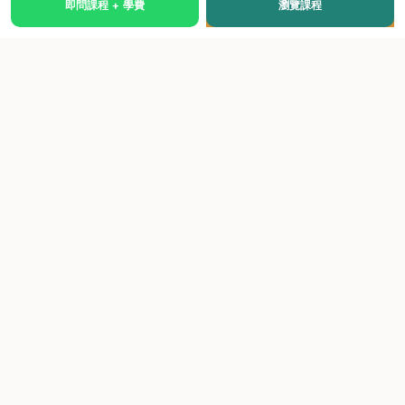
即問課程 + 學費
瀏覽課程
國際級權威認證培訓及考試中心，致力於提供高品質、多元
化、與市場接軌的課程。
快速連結
關於我們
課程總覽
學院優勢