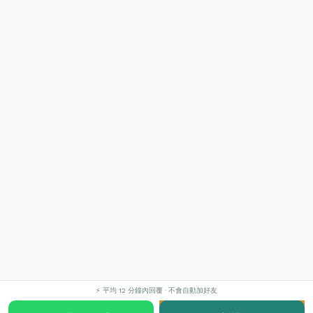
⚡ 平均 12 分鐘內回覆 · 不會自動加好友