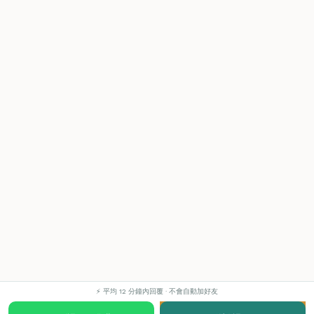
⚡ 平均 12 分鐘內回覆 · 不會自動加好友