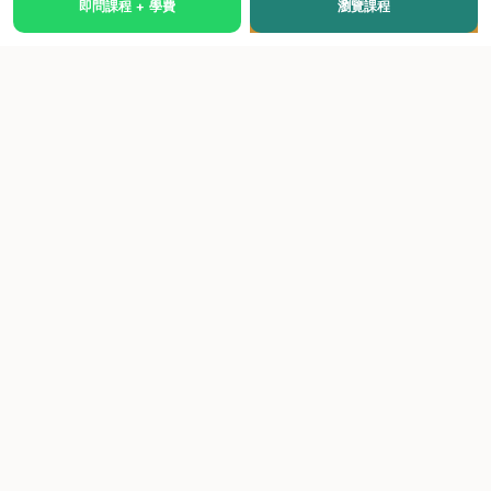
即問課程 + 學費
瀏覽課程
國際級權威認證培訓及考試中心，致力於提供高品質、多元
化、與市場接軌的課程。
快速連結
關於我們
課程總覽
學院優勢