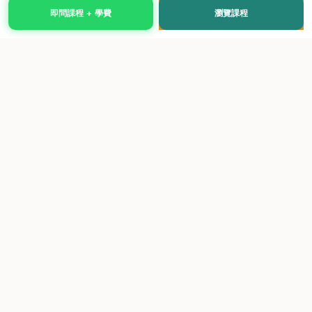
即問課程 + 學費
瀏覽課程
國際級權威認證培訓及考試中心，致力於提供高品質、多元
化、與市場接軌的課程。
快速連結
關於我們
課程總覽