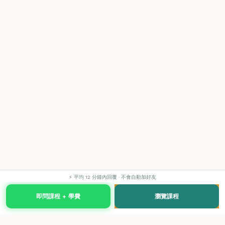
⚡ 平均 12 分鐘內回覆 · 不會自動加好友
即問課程 + 學費
瀏覽課程