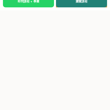
即問課程 + 學費
瀏覽課程
國際級權威認證培訓及考試中心，致力於提供高品質、多元
化、與市場接軌的課程。
快速連結
關於我們
課程總覽
學院優勢