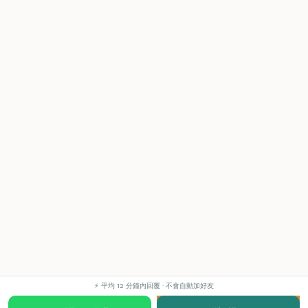
⚡ 平均 12 分鐘內回覆 · 不會自動加好友