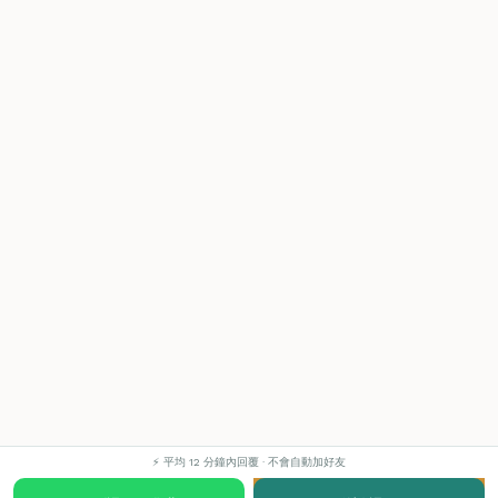
⚡ 平均 12 分鐘內回覆 · 不會自動加好友