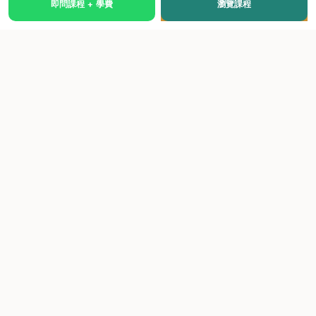
即問課程 + 學費
瀏覽課程
國際級權威認證培訓及考試中心，致力於提供高品質、多元
化、與市場接軌的課程。
快速連結
關於我們
課程總覽
學院優勢