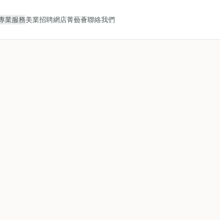
專業服務
美業招聘
網店
菁藝薈
聯絡我們