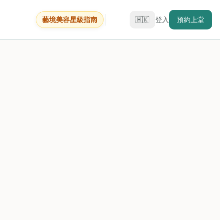
藝境美容星級指南
🇭🇰
登入
預約上堂