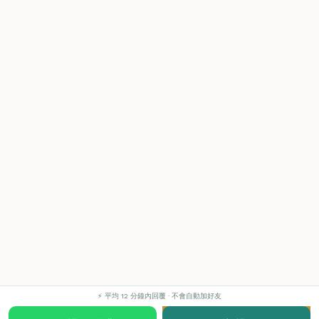
⚡ 平均 12 分鐘內回覆 · 不會自動加好友