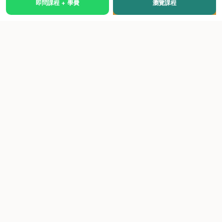
即問課程 + 學費
瀏覽課程
國際級權威認證培訓及考試中心，致力於提供高品質、多元
化、與市場接軌的課程。
快速連結
關於我們
課程總覽
學院優勢